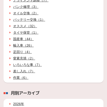
アライメント調整（7）
パンク修理（3）
オイル交換（2）
バッテリー交換（1）
オススメ（32）
タイヤ保管（1）
国産車（44）
輸入車（26）
足回り（4）
窒素充填（2）
いろいろな事（7）
差し入れ（7）
作業（6）
月別アーカイブ
2026年