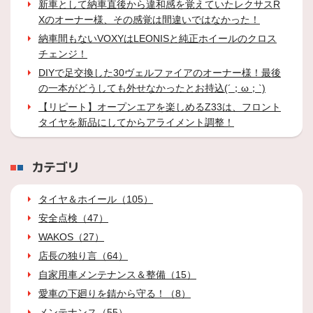
新車として納車直後から違和感を覚えていたレクサスR
Xのオーナー様、その感覚は間違いではなかった！
納車間もないVOXYはLEONISと純正ホイールのクロス
チェンジ！
DIYで足交換した30ヴェルファイアのオーナー様！最後
の一本がどうしても外せなかったとお持込(´；ω；`)
【リピート】オープンエアを楽しめるZ33は、フロント
タイヤを新品にしてからアライメント調整！
カテゴリ
タイヤ＆ホイール（105）
安全点検（47）
WAKOS（27）
店長の独り言（64）
自家用車メンテナンス＆整備（15）
愛車の下廻りを錆から守る！（8）
メンテナンス（55）