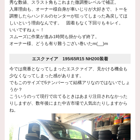
秀な数値、スラスト角もこれまた微調整レベルで補正。
入庫理由も、オーナー様自身が車いじりが大好きで、トーを
調整したらハンドルのセンターが狂ってしまった為戻してほ
しいという理由なんです。 固着もなく下回りもキレイ。
いいですねぇ～！
スムーズに作業が進み1時間も掛からず終了。
オーナー様、どうも有り難うござい巻いたm(__)m
エスクァイア 195/65R15 NH200装着
今では廃番となってしまったエスクァイア、見かける機会も
少なくなってしまった感があります。
でもこのサイズで5ナンバーって結構アリなのではないでしょ
うか？
こういうのって現行で出てるときはあまり注目されなかった
りしますが、数年後にまた中古市場で人気出たりしますから
ね。