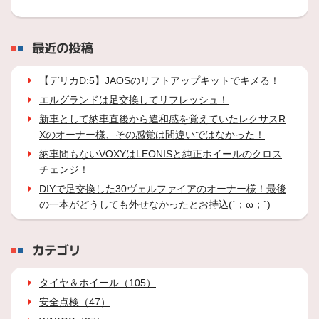
最近の投稿
【デリカD:5】JAOSのリフトアップキットでキメる！
エルグランドは足交換してリフレッシュ！
新車として納車直後から違和感を覚えていたレクサスR
Xのオーナー様、その感覚は間違いではなかった！
納車間もないVOXYはLEONISと純正ホイールのクロス
チェンジ！
DIYで足交換した30ヴェルファイアのオーナー様！最後
の一本がどうしても外せなかったとお持込(´；ω；`)
カテゴリ
タイヤ＆ホイール（105）
安全点検（47）