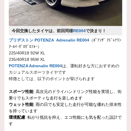
今回交換したタイヤは、前回同様
RE004
で決まり！
ブリヂストン POTENZA Adrenalin RE004
（ﾎﾟﾃﾝｻﾞ ｱﾄﾞﾚﾅﾘﾝ
ｱｰﾙｲｰｾﾞﾛｾﾞﾛﾌｫｰ）
225/40R18 92W XL
235/40R18 95W XL
POTENZA Adrenalin RE004
は、運転好きな方におすすめの
カジュアルスポーツタイヤです
特徴としては、以下のポイントが挙げられます
スポーツ性能
: 高次元のドライハンドリング性能を実現し、街
乗りでもスポーティな走行を楽しめます
ウェット性能
: 雨の日でも安定した走行が可能な優れた排水性
を持っています
環境配慮
: 転がり抵抗を抑え、エコ性能にも気を配った設計で
す