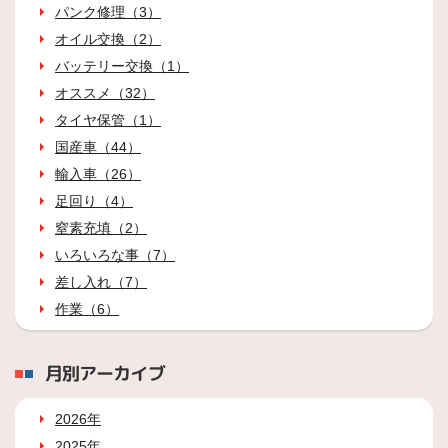
パンク修理（3）
オイル交換（2）
バッテリー交換（1）
オススメ（32）
タイヤ保管（1）
国産車（44）
輸入車（26）
足回り（4）
窒素充填（2）
いろいろな事（7）
差し入れ（7）
作業（6）
月別アーカイブ
2026年
2025年