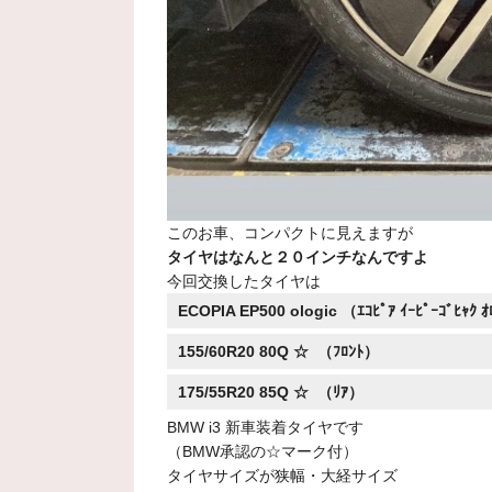
このお車、コンパクトに見えますが
タイヤはなんと２０インチなんですよ
今回交換したタイヤは
ECOPIA EP500 ologic （ｴｺﾋﾟｱ ｲｰﾋﾟｰｺﾞﾋｬｸ 
155/60R20 80Q ☆ （ﾌﾛﾝﾄ）
175/55R20 85Q ☆ （ﾘｱ）
BMW i3 新車装着タイヤです
（BMW承認の☆マーク付）
タイヤサイズが狭幅・大経サイズ