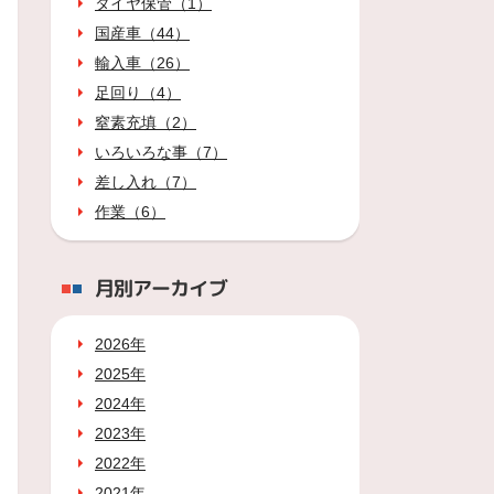
タイヤ保管（1）
国産車（44）
輸入車（26）
足回り（4）
窒素充填（2）
いろいろな事（7）
差し入れ（7）
作業（6）
月別アーカイブ
2026年
2025年
2024年
2023年
2022年
2021年