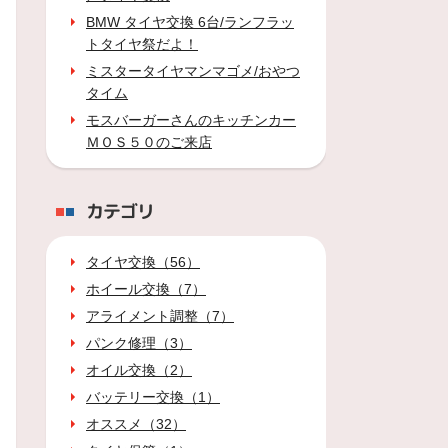
BMW タイヤ交換 6台/ランフラッ
トタイヤ祭だよ！
ミスタータイヤマンマゴメ/おやつ
タイム
モスバーガーさんのキッチンカー
ＭＯＳ５０のご来店
カテゴリ
タイヤ交換（56）
ホイール交換（7）
アライメント調整（7）
パンク修理（3）
オイル交換（2）
バッテリー交換（1）
オススメ（32）