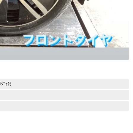
ｵﾛｼﾞｯｸ）