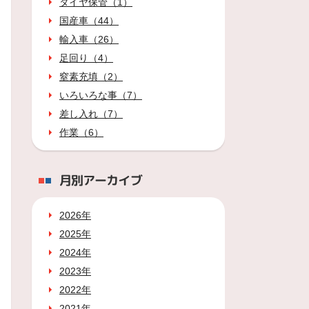
タイヤ保管（1）
国産車（44）
輸入車（26）
足回り（4）
窒素充填（2）
いろいろな事（7）
差し入れ（7）
作業（6）
月別アーカイブ
2026年
2025年
2024年
2023年
2022年
2021年