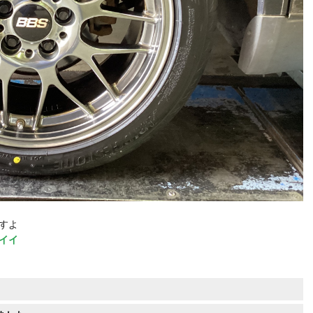
すよ
イイ