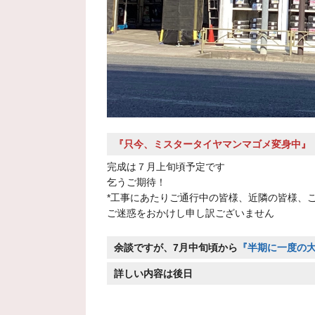
『只今、ミスタータイヤマンマゴメ変身中』
完成は７月上旬頃予定です
乞うご期待！
*工事にあたりご通行中の皆様、近隣の皆様、
ご迷惑をおかけし申し訳ございません
余談ですが、7月中旬頃から
『
半期に一度の
詳しい内容は後日