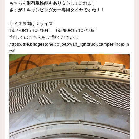
もちろん
耐荷重性能もあり
安心して走れます
さすが！キャンピングカー専用タイヤですね！！
サイズ展開は２サイズ
195/70R15 106/104L、195/80R15 107/105L
*詳しくはこちらを↓ご覧ください↓↓
https://tire.bridgestone.co.jp/tb/van_lighttruck/camper/index.h
tml