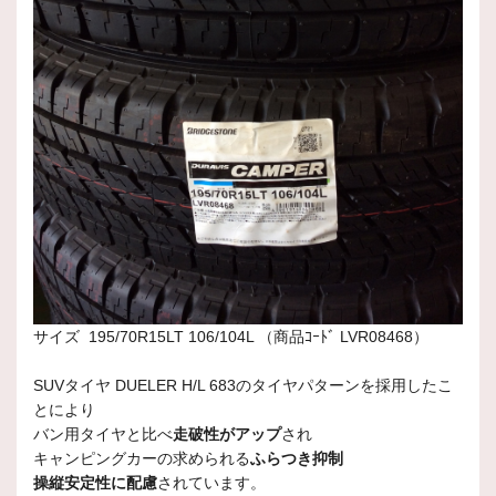
サイズ 195/70R15LT 106/104L （商品ｺｰﾄﾞ LVR08468）
SUVタイヤ DUELER H/L 683のタイヤパターンを採用したこ
とにより
バン用タイヤと比べ
走破性がアップ
され
キャンピングカーの求められる
ふらつき抑制
操縦安定性に配慮
されています。