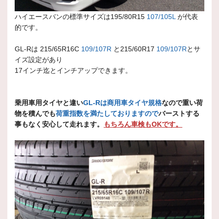
ハイエースバンの標準サイズは195/80R15
107/105L
が代表
的です。
GL-Rは 215/65R16C
109/107R
と215/60R17
109/107R
とサ
イズ設定があり
17インチ迄とインチアップできます。
乗用車用タイヤと違い
GL-Rは商用車タイヤ規格
なので重い荷
物を積んでも
荷重指数を満たしておりますので
バーストする
事もなく安心して走れます。
もちろん車検もOKです。