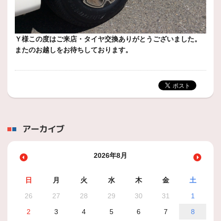
Ｙ様この度はご来店・タイヤ交換ありがとうございました。
またのお越しをお待ちしております。
アーカイブ
2026年8月
日
月
火
水
木
金
土
26
27
28
29
30
31
1
2
3
4
5
6
7
8