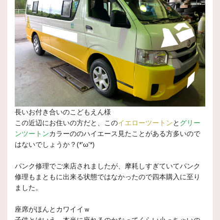
長いお付き合いのこどもえん様
この近辺にお住いの方だと、この
イエローツートン
と
グリー
ンツートン
カラーののハイエース見たことがある方多いので
はないでしょうか？(*'ω'*)
パンク修理でご来店されましたが、摩耗しすぎていてパンク
修理もまともに出来る状態ではなかったので四本購入に至り
ました。
座席がほんとカワイイｗ