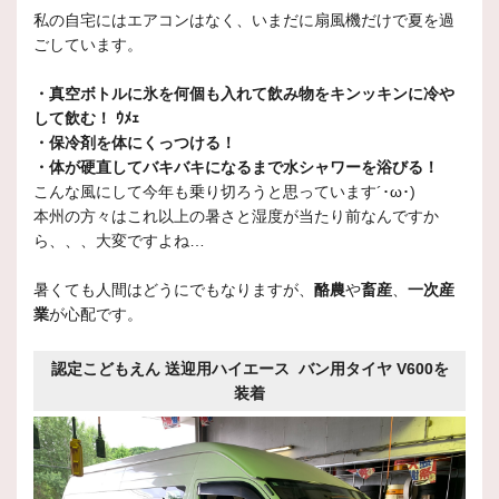
私の自宅にはエアコンはなく、いまだに扇風機だけで夏を過
ごしています。
・真空ボトルに氷を何個も入れて飲み物をキンッキンに冷や
して飲む！ ｳﾒｪ
・保冷剤を体にくっつける！
・体が硬直してバキバキになるまで水シャワーを浴びる！
こんな風にして今年も乗り切ろうと思っています´･ω･)
本州の方々はこれ以上の暑さと湿度が当たり前なんですか
ら、、、大変ですよね…
暑くても人間はどうにでもなりますが、
酪農
や
畜産
、
一次産
業
が心配です。
認定こどもえん 送迎用ハイエース バン用タイヤ V600を
装着