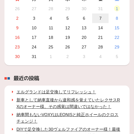
26
27
28
29
30
31
1
2
3
4
5
6
7
8
9
10
11
12
13
14
15
16
17
18
19
20
21
22
23
24
25
26
27
28
29
30
31
1
2
3
4
5
最近の投稿
エルグランドは足交換してリフレッシュ！
新車として納車直後から違和感を覚えていたレクサスR
Xのオーナー様、その感覚は間違いではなかった！
納車間もないVOXYはLEONISと純正ホイールのクロス
チェンジ！
DIYで足交換した30ヴェルファイアのオーナー様！最後