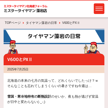
ミスタータイヤマン
北海道フォーラム
ミスタータイヤマン 藻岩店
TOPページ
タイヤマン藻岩の日常
V600とPXⅡ
タイヤマン藻岩の日常
V600とPXⅡ
2025年7月25日
北海道の本来の七月の気温って、どれくらいでしたっけ？ｗ
そんなことも忘れてしまうくらいの暑さですね今週は…
雪国・寒冷地特有の断熱設計
のせいか、夜も熱が逃げず室温
が日中と変わらない(-_-;)