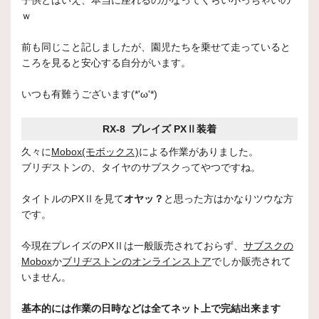
子供とはいえ、本当に座れるのかなってくらい小っちゃいの
ｗ
前も同じこと記しましたが、園児たちを乗せて走っていると
ころを見ると安心する自分がいます。
いつも有難うございます(*'ω'*)
RX-8 プレイズ PXⅡ装着
久々に
Mobox(モボックス)
による作業がありました。
ブリヂストンの、タイヤのサブスクってやつですね。
タイトルのPXⅡを見て
オヤッ？
と思った方はかなりツウな方
です。
今現在プレイズのPXⅡは一般販売されておらず、
サブスクの
Mobox
か
ブリヂストンのオンラインストア
でしか販売されて
いません。
基本的には作業の日時などは全てネット上で完結出来ます