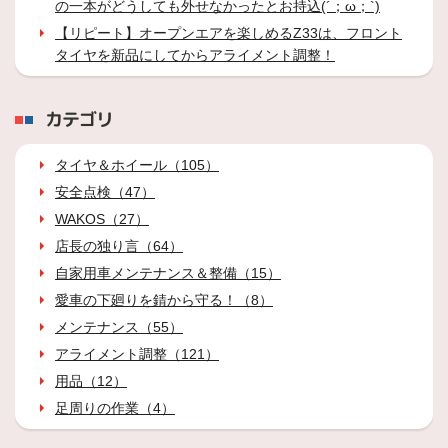
の一本がどうしても外せなかったとお持込(´；ω；`)
【リピート】オープンエアを楽しめるZ33は、フロント
タイヤを新品にしてからアライメント調整！
カテゴリ
タイヤ＆ホイール（105）
安全点検（47）
WAKOS（27）
店長の独り言（64）
自家用車メンテナンス＆整備（15）
愛車の下廻りを錆から守る！（8）
メンテナンス（55）
アライメント調整（121）
用品（12）
足周りの作業（4）