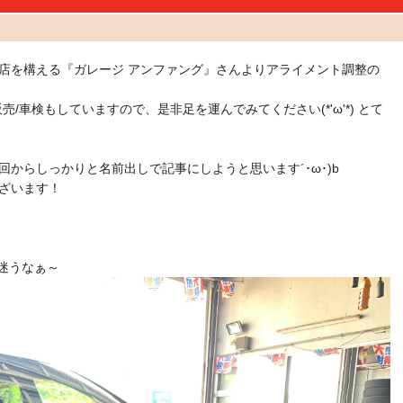
店を構える『ガレージ アンファング』さんよりアライメント調整の
売/車検もしていますので、是非足を運んでみてください(*'ω'*) とて
からしっかりと名前出しで記事にしようと思います´･ω･)b
ざいます！
迷うなぁ～