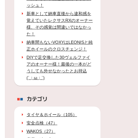
ッシュ！
新車として納車直後から違和感を
覚えていたレクサスRXのオーナー
様、その感覚は間違いではなかっ
た！
納車間もないVOXYはLEONISと純
正ホイールのクロスチェンジ！
DIYで足交換した30ヴェルファイ
アのオーナー様！最後の一本がど
うしても外せなかったとお持込
(´；ω；`)
カテゴリ
タイヤ＆ホイール（105）
安全点検（47）
WAKOS（27）