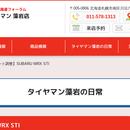
〒005-0806 北海道札幌市南区川沿六
海道フォーラム
マン 藻岩店
011-578-1313
来店予約
情報
商品情報
タイヤマン藻岩の日常
調整】SUBARU WRX STI
タイヤマン藻岩の日常
X STI