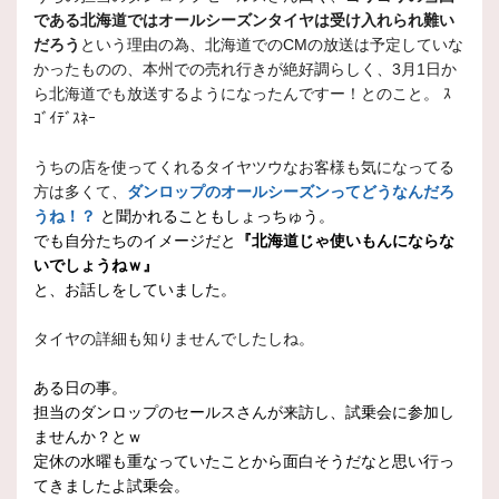
である北海道ではオールシーズンタイヤは受け入れられ難い
だろう
という理由の為、北海道でのCMの放送は予定していな
かったものの、本州での売れ行きが絶好調らしく、3月1日か
ら北海道でも放送するようになったんですー！とのこと。 ｽ
ｺﾞｲﾃﾞｽﾈｰ
うちの店を使ってくれるタイヤツウなお客様も気になってる
方は多くて、
ダンロップのオールシーズンってどうなんだろ
うね！？
と聞かれることもしょっちゅう。
でも自分たちのイメージだと
『北海道じゃ使いもんにならな
いでしょうねｗ』
と、お話しをしていました。
タイヤの詳細も知りませんでしたしね。
ある日の事。
担当のダンロップのセールスさんが来訪し、試乗会に参加し
ませんか？とｗ
定休の水曜も重なっていたことから面白そうだなと思い行っ
てきましたよ試乗会。