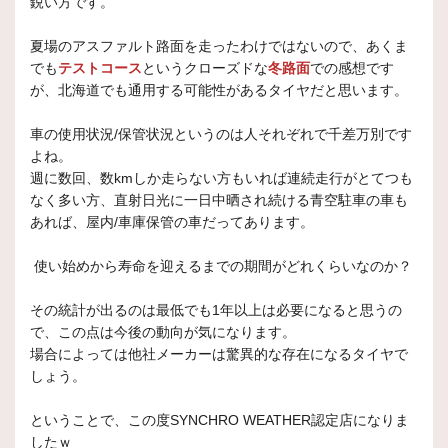
鋭い方です。
夏場のアスファルト路面を走ったわけではないので、あくま
でも
テストコース
というクローズドな
冬路面
での感想です
が、北海道でも通用する可能性があるタイヤだと思います。
車の使用状況/保管状況というのは人それぞれで千差万別です
よね。
週に数回、数kmしか走らない方もいれば連続走行がとてつも
なく多い方、直射日光に一日中晒され続ける青空駐車の車も
あれば、屋内/車庫保管の車だってあります。
使い始めから寿命を迎えるまでの期間がどれくらいなのか？
その統計が出るのは最低でも1年以上は必要になると思うの
で、この点は今後の動向が気になります。
場合によっては他社メーカーは驚異的な存在になるタイヤで
しょう。
ということで、この度SYNCHRO WEATHER認定店になりま
したｗ