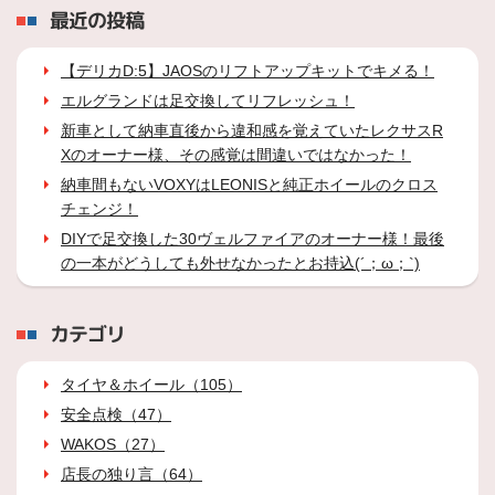
最近の投稿
【デリカD:5】JAOSのリフトアップキットでキメる！
エルグランドは足交換してリフレッシュ！
新車として納車直後から違和感を覚えていたレクサスR
Xのオーナー様、その感覚は間違いではなかった！
納車間もないVOXYはLEONISと純正ホイールのクロス
チェンジ！
DIYで足交換した30ヴェルファイアのオーナー様！最後
の一本がどうしても外せなかったとお持込(´；ω；`)
カテゴリ
タイヤ＆ホイール（105）
安全点検（47）
WAKOS（27）
店長の独り言（64）