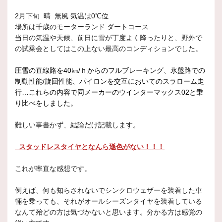
2月下旬 晴 無風 気温は0℃位
場所は千歳のモーターランド ダートコース
当日の気温や天候、前日に雪が丁度よく降ったりと、野外で
の試乗会としてはこの上ない最高のコンディションでした。
圧雪の直線路を40㎞/ｈからのフルブレーキング、氷盤路での
制動性能/旋回性能、パイロンを交互においてのスラローム走
行…これらの内容で同メーカーのウインターマックス02と乗
り比べをしました。
難しい事書かず、結論だけ記載します。
スタッドレスタイヤとなんら遜色がない！！！
これが率直な感想です。
例えば、何も知らされないでシンクロウェザーを装着した車
輛を乗っても、それがオールシーズンタイヤを装着している
なんて殆どの方は気づかないと思います。分かる方は感覚の