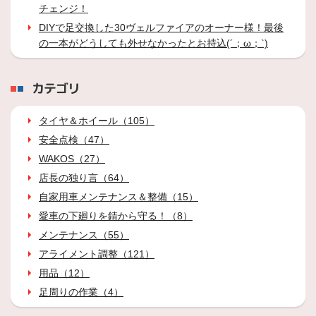
チェンジ！
DIYで足交換した30ヴェルファイアのオーナー様！最後
の一本がどうしても外せなかったとお持込(´；ω；`)
カテゴリ
タイヤ＆ホイール（105）
安全点検（47）
WAKOS（27）
店長の独り言（64）
自家用車メンテナンス＆整備（15）
愛車の下廻りを錆から守る！（8）
メンテナンス（55）
アライメント調整（121）
用品（12）
足周りの作業（4）