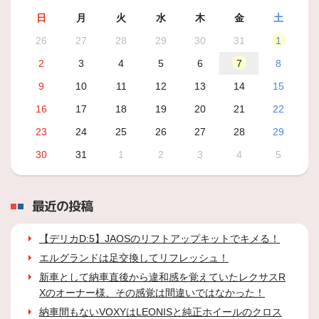
日
月
火
水
木
金
土
26
27
28
29
30
31
1
2
3
4
5
6
7
8
9
10
11
12
13
14
15
16
17
18
19
20
21
22
23
24
25
26
27
28
29
30
31
1
2
3
4
5
最近の投稿
【デリカD:5】JAOSのリフトアップキットでキメる！
エルグランドは足交換してリフレッシュ！
新車として納車直後から違和感を覚えていたレクサスR
Xのオーナー様、その感覚は間違いではなかった！
納車間もないVOXYはLEONISと純正ホイールのクロス