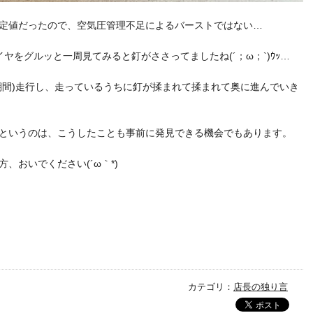
定値だったので、空気圧管理不足によるバーストではない…
ヤをグルッと一周見てみると釘がささってましたね(´；ω；`)ｳｯ…
期間)走行し、走っているうちに釘が揉まれて揉まれて奥に進んでいき
というのは、こうしたことも事前に発見できる機会でもあります。
、おいでください(´ω｀*)
カテゴリ：
店長の独り言