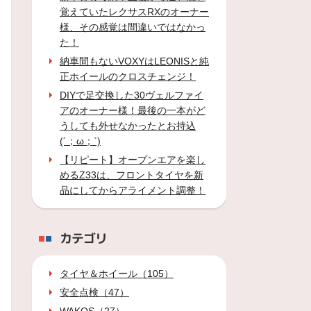
覚えていたレクサスRXのオーナー
様、その感覚は間違いではなかっ
た！
納車間もないVOXYはLEONISと純
正ホイールのクロスチェンジ！
DIYで足交換した30ヴェルファイ
アのオーナー様！最後の一本がど
うしても外せなかったとお持込
(´；ω；`)
【リピート】オープンエアを楽し
めるZ33は、フロントタイヤを新
品にしてからアライメント調整！
カテゴリ
タイヤ＆ホイール（105）
安全点検（47）