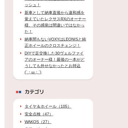
ッシュ！
新車として納車直後から違和感を
覚えていたレクサスRXのオーナー
様、その感覚は間違いではなかっ
た！
納車間もないVOXYはLEONISと純
正ホイールのクロスチェンジ！
DIYで足交換した30ヴェルファイ
アのオーナー様！最後の一本がど
うしても外せなかったとお持込
(´；ω；`)
カテゴリ
タイヤ＆ホイール（105）
安全点検（47）
WAKOS（27）