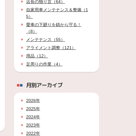
店長の独り言（64）
自家用車メンテナンス＆整備（1
5）
愛車の下廻りを錆から守る！
（8）
メンテナンス（55）
アライメント調整（121）
用品（12）
足周りの作業（4）
月別アーカイブ
2026年
2025年
2024年
2023年
2022年