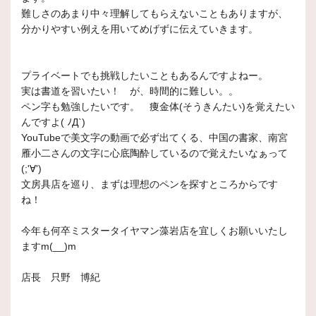
難しさのあまり中々理解してもらえないこともありますが、
分かりやすい例えを用いてめげずに伝えていきます。
プライベートでも挑戦したいこともあるんですよねー。
実は書道を習いたい！ が、時間的に難しい。。
ペン字も勉強したいです。 痩金体(そうきんたい)を覚えたい
んですよ( ﾉД`)
YouTubeで美文字の動画で必ず出てくる、中国の書家、南宮
雁小二さんの文字に心底陶酔しているので覚えたいなぁって
(;'∀')
文房具店を巡り、まずは理想のペンを探すところからです
ね！
今年も何卒ミスタータイヤマン藻岩店を宜しくお願いいたし
ますm(__)m
店長 只野 博紀