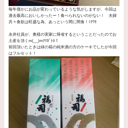
毎年僅かにお品が変わっているような気がしますが、今回は
過去最高においしかったー！食べられないのがない！ 夫婦
共々食欲は旺盛な為、あっという間に間食！ｼｱﾜｾ
永井社員が、奥様の実家に帰省するということだったのでお
土産を頂くm(__)mｱﾘｶﾞﾄﾈ！
前回頂いたときは緑の箱の純米酒の方のケーキでしたが今回
はフルセット！