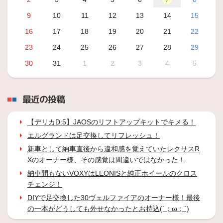
9
10
11
12
13
14
15
16
17
18
19
20
21
22
23
24
25
26
27
28
29
30
31
1
2
3
4
5
最近の投稿
【デリカD:5】JAOSのリフトアップキットでキメる！
エルグランドは足交換してリフレッシュ！
新車として納車直後から違和感を覚えていたレクサスR
Xのオーナー様、その感覚は間違いではなかった！
納車間もないVOXYはLEONISと純正ホイールのクロス
チェンジ！
DIYで足交換した30ヴェルファイアのオーナー様！最後
の一本がどうしても外せなかったとお持込(´；ω；`)