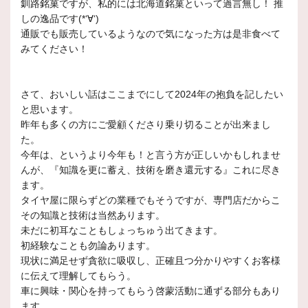
釧路銘菓ですが、私的には北海道銘菓といって過言無し！ 推
しの逸品です(*‘∀‘)
通販でも販売しているようなので気になった方は是非食べて
みてください！
さて、おいしい話はここまでにして2024年の抱負を記したい
と思います。
昨年も多くの方にご愛顧くださり乗り切ることが出来まし
た。
今年は、というより今年も！と言う方が正しいかもしれませ
んが、『知識を更に蓄え、技術を磨き還元する』これに尽き
ます。
タイヤ屋に限らずどの業種でもそうですが、専門店だからこ
その知識と技術は当然あります。
未だに初耳なこともしょっちゅう出てきます。
初経験なことも勿論あります。
現状に満足せず貪欲に吸収し、正確且つ分かりやすくお客様
に伝えて理解してもらう。
車に興味・関心を持ってもらう啓蒙活動に通ずる部分もあり
ます。