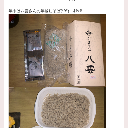
年末は八雲さんの年越しそば(*‘∀‘) ｵｲｼｲ!