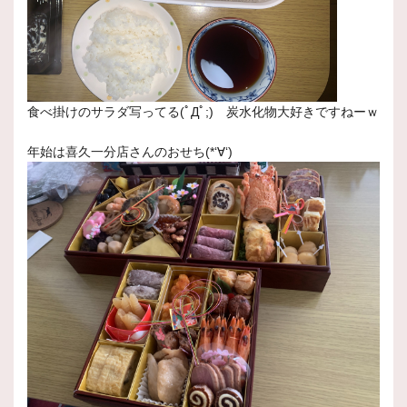
食べ掛けのサラダ写ってる(ﾟДﾟ;) 炭水化物大好きですねーｗ
年始は喜久一分店さんのおせち(*‘∀‘)