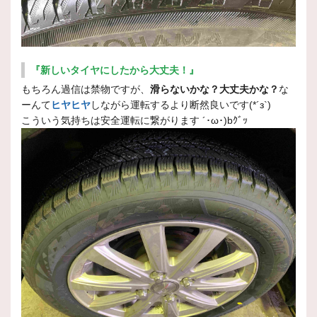
『新しいタイヤにしたから大丈夫！』
もちろん過信は禁物ですが、
滑らないかな？大丈夫かな？
な
ーんて
ヒヤヒヤ
しながら運転するより断然良いです(*´з`)
こういう気持ちは安全運転に繋がります ´･ω･)bｸﾞｯ