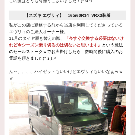
この度はどうも有難うございました！(*'ω'*)
【スズキ エヴリィ】 165/60R14 VRX3装着
私がこの店に勤務する前から当店を利用してくださっている
エヴリィのご婦人オーナー様。
11月のタイヤ履き替えの際、
『
今すぐ交換する必要はないけ
れど今シーズン乗り切るのは切ないと思います』
という魔法
のセールストークｗでお声掛けしたら、数時間後に購入のお
電話を頂きました(*´з`)ｴﾍ
ん～、、、、ハイゼットもいいけどエヴリィもいいなぁｗｗ
ｗ