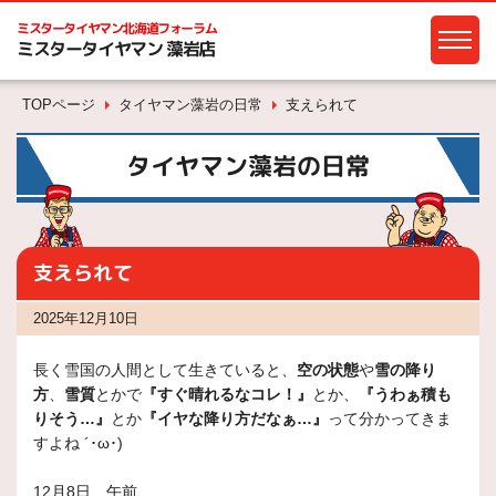
ミスタータイヤマン
北海道フォーラム
ミスタータイヤマン 藻岩店
TOPページ
タイヤマン藻岩の日常
支えられて
タイヤマン藻岩の日常
支えられて
2025年12月10日
長く雪国の人間として生きていると、
空の状態
や
雪の降り
方
、
雪質
とかで
『すぐ晴れるなコレ！』
とか、
『うわぁ積も
りそう…』
とか
『イヤな降り方だなぁ…』
って分かってきま
すよね ´･ω･)
12月8日 午前