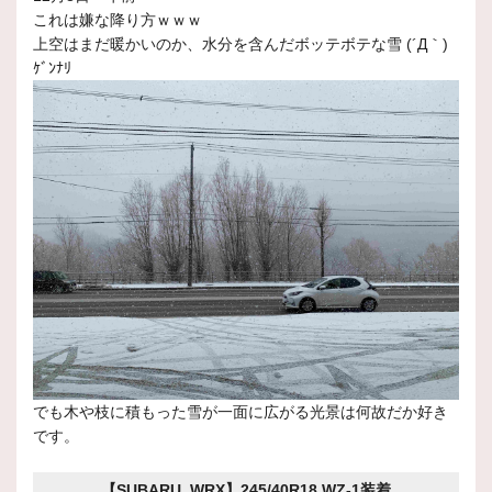
これは嫌な降り方ｗｗｗ
上空はまだ暖かいのか、水分を含んだボッテボテな雪 (´Д｀)
ｹﾞﾝﾅﾘ
でも木や枝に積もった雪が一面に広がる光景は何故だか好き
です。
【SUBARU WRX】245/40R18 WZ-1装着