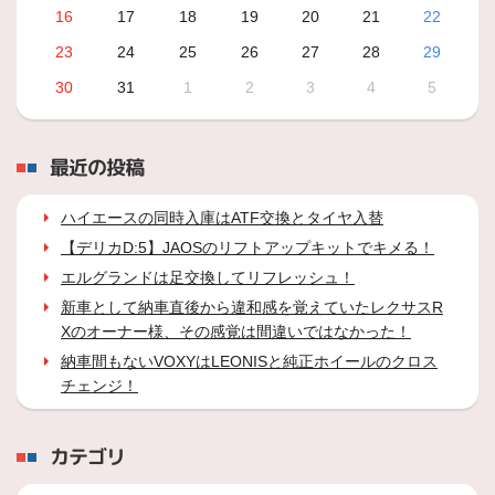
16
17
18
19
20
21
22
23
24
25
26
27
28
29
30
31
1
2
3
4
5
最近の投稿
ハイエースの同時入庫はATF交換とタイヤ入替
【デリカD:5】JAOSのリフトアップキットでキメる！
エルグランドは足交換してリフレッシュ！
新車として納車直後から違和感を覚えていたレクサスR
Xのオーナー様、その感覚は間違いではなかった！
納車間もないVOXYはLEONISと純正ホイールのクロス
チェンジ！
カテゴリ