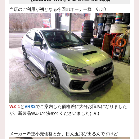
当店のご利用が
初
となる今回のオーナー様 ｳﾚｼｲ!
WZ-1
と
VRX3
でご案内した価格差に大分お悩みになりました
が、新製品WZ-1で
決めてくださいました( ;∀;)
メーカー希望小売価格とか、目ん玉飛び出るんですけど…