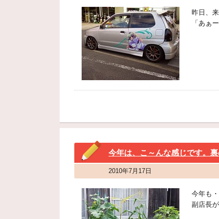
昨日、来
「あぁー
今年は、こ～んな感じです。裏
2010年7月17日
今年も・
副店長が