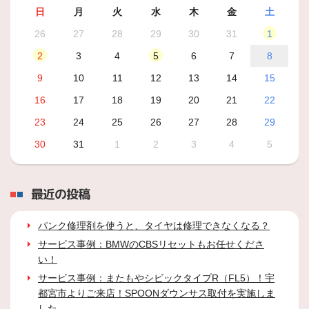
日
月
火
水
木
金
土
26
27
28
29
30
31
1
2
3
4
5
6
7
8
9
10
11
12
13
14
15
16
17
18
19
20
21
22
23
24
25
26
27
28
29
30
31
1
2
3
4
5
最近の投稿
パンク修理剤を使うと、タイヤは修理できなくなる？
サービス事例：BMWのCBSリセットもお任せくださ
い！
サービス事例：またもやシビックタイプR（FL5）！宇
都宮市よりご来店！SPOONダウンサス取付を実施しま
した