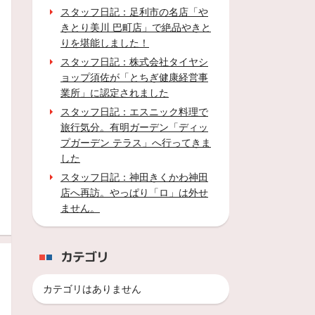
スタッフ日記：足利市の名店「や
きとり美川 巴町店」で絶品やきと
りを堪能しました！
スタッフ日記：株式会社タイヤシ
ョップ須佐が「とちぎ健康経営事
業所」に認定されました
スタッフ日記：エスニック料理で
旅行気分。有明ガーデン「ディッ
プガーデン テラス」へ行ってきま
した
スタッフ日記：神田きくかわ神田
店へ再訪。やっぱり「ロ」は外せ
ません。
カテゴリ
カテゴリはありません