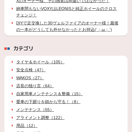
Xのオーナー様、その感覚は間違いではなかった！
納車間もないVOXYはLEONISと純正ホイールのクロス
チェンジ！
DIYで足交換した30ヴェルファイアのオーナー様！最後
の一本がどうしても外せなかったとお持込(´；ω；`)
カテゴリ
タイヤ＆ホイール（105）
安全点検（47）
WAKOS（27）
店長の独り言（64）
自家用車メンテナンス＆整備（15）
愛車の下廻りを錆から守る！（8）
メンテナンス（55）
アライメント調整（122）
用品（12）