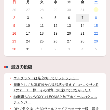
日
月
火
水
木
金
土
26
27
28
29
30
31
1
2
3
4
5
6
7
8
9
10
11
12
13
14
15
16
17
18
19
20
21
22
23
24
25
26
27
28
29
30
31
1
2
3
4
5
最近の投稿
エルグランドは足交換してリフレッシュ！
新車として納車直後から違和感を覚えていたレクサスR
Xのオーナー様、その感覚は間違いではなかった！
納車間もないVOXYはLEONISと純正ホイールのクロス
チェンジ！
DIYで足交換した30ヴェルファイアのオーナー様！最後