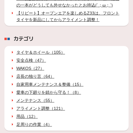
の一本がどうしても外せなかったとお持込(´；ω；`)
【リピート】オープンエアを楽しめるZ33は、フロント
タイヤを新品にしてからアライメント調整！
カテゴリ
タイヤ＆ホイール（105）
安全点検（47）
WAKOS（27）
店長の独り言（64）
自家用車メンテナンス＆整備（15）
愛車の下廻りを錆から守る！（8）
メンテナンス（55）
アライメント調整（121）
用品（12）
足周りの作業（4）