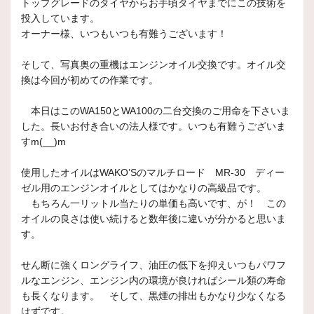
トップグレードのタイヤからお手頃タイヤまでにこの技術を
投入しています。
オーナー様、いつもいつも有難うございます！
そして、写真奥の重機はエンジンオイル交換です。オイル交
換は今回が初めての作業です。
本日はこのWA150とWA100の二台交換のご用命を下さいま
した。長いお付き合いの法人様です。いつも有難うございま
すm(__)m
使用したオイルはWAKO’Sのマルチロード MR-30 ディー
ゼル用のエンジンオイルとしてはかなりの高級品です。
もちろん一リットル当たりの単価も高いです、が！ この
オイルの良さは使い続けると数年後に違いが分かると思いま
す。
せん断に強くロングライフ、油圧の低下を抑えいつもパワフ
ルなエンジン、エンジン内の環境が良ければシール類の寿命
も長くなります。 そして、黒煙の排出もかなり少なくなる
はずです。