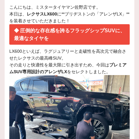
こんにちは、ミスタータイヤマン佐野店です。
本日は、
レクサスLX600
に**ブリヂストンの「アレンザLX」**
を装着させていただきました！
◆ 圧倒的な存在感を誇るフラッグシップSUVに、
最適なタイヤを
LX600といえば、ラグジュアリーと走破性を高次元で融合さ
せたレクサスの最高峰SUV。
その走りと快適性を最大限に引き出すため、今回は
プレミア
ムSUV専用設計のアレンザLX
をセレクトしました。