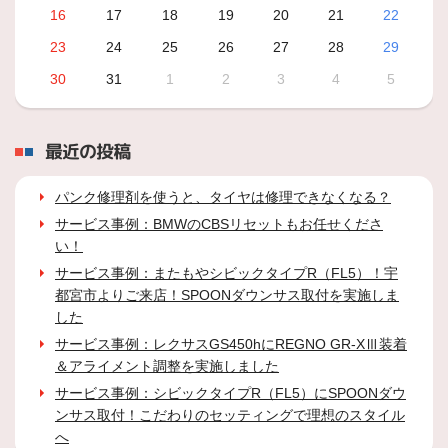
16
17
18
19
20
21
22
23
24
25
26
27
28
29
30
31
1
2
3
4
5
最近の投稿
パンク修理剤を使うと、タイヤは修理できなくなる？
サービス事例：BMWのCBSリセットもお任せくださ
い！
サービス事例：またもやシビックタイプR（FL5）！宇
都宮市よりご来店！SPOONダウンサス取付を実施しま
した
サービス事例：レクサスGS450hにREGNO GR-XⅢ装着
＆アライメント調整を実施しました
サービス事例：シビックタイプR（FL5）にSPOONダウ
ンサス取付！こだわりのセッティングで理想のスタイル
へ