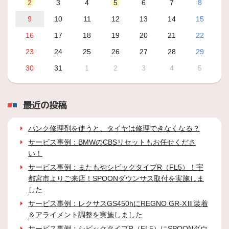
2
3
4
5
6
7
8
9
10
11
12
13
14
15
16
17
18
19
20
21
22
23
24
25
26
27
28
29
30
31
1
2
3
4
5
最近の投稿
パンク修理剤を使うと、タイヤは修理できなくなる？
サービス事例：BMWのCBSリセットもお任せくださ
い！
サービス事例：またもやシビックタイプR（FL5）！宇
都宮市よりご来店！SPOONダウンサス取付を実施しま
した
サービス事例：レクサスGS450hにREGNO GR-XⅢ装着
＆アライメント調整を実施しました
サービス事例：シビックタイプR（FL5）にSPOONダウ