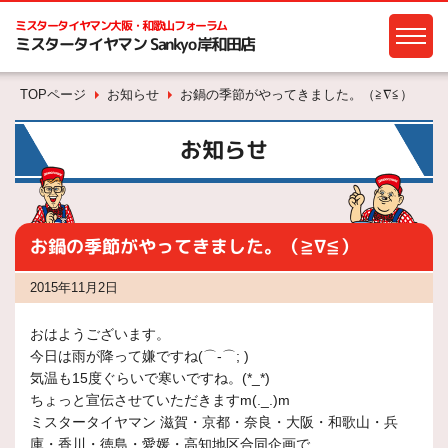
ミスタータイヤマン
大阪・和歌山フォーラム
ミスタータイヤマン Sankyo岸和田店
TOPページ
お知らせ
お鍋の季節がやってきました。（≧∇≦）
お知らせ
お鍋の季節がやってきました。（≧∇≦）
2015年11月2日
おはようございます。
今日は雨が降って嫌ですね(⌒-⌒; )
気温も15度ぐらいで寒いですね。(*_*)
ちょっと宣伝させていただきますm(._.)m
ミスタータイヤマン 滋賀・京都・奈良・大阪・和歌山・兵
庫・香川・徳島・愛媛・高知地区合同企画で