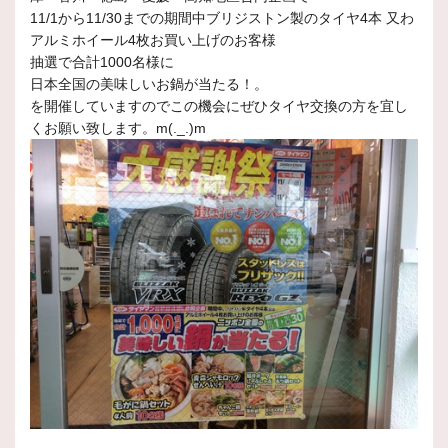
11/1から11/30までの期間中ブリジストン製のタイヤ4本 又わ
アルミホイール4枚お買い上げのお客様
抽選で合計1000名様に
日本全国の美味しいお鍋が当たる！。
を開催していますのでこの機会にぜひタイヤ交換の方を宜し
くお願い致します。m(._.)m