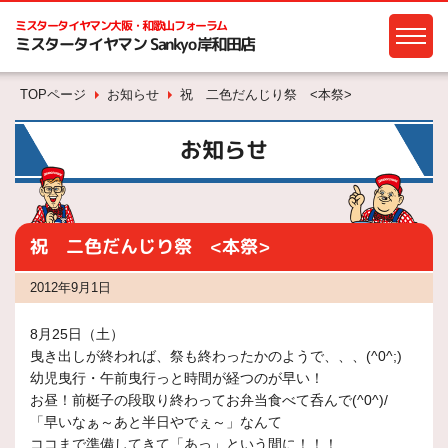
ミスタータイヤマン
大阪・和歌山フォーラム
ミスタータイヤマン Sankyo岸和田店
TOPページ
お知らせ
祝 二色だんじり祭 <本祭>
お知らせ
祝 二色だんじり祭 <本祭>
2012年9月1日
8月25日（土）
曳き出しが終われば、祭も終わったかのようで、、、(^0^;)
幼児曳行・午前曳行っと時間が経つのが早い！
お昼！前梃子の段取り終わってお弁当食べて呑んで(^0^)/
「早いなぁ～あと半日やでぇ～」なんて
ココまで準備してきて「あっ」という間に！！！