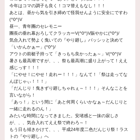
今年はコマの調子も良く！コマ替えもなし！！！
あとは、昼から気を引き締めて怪我せんように安全にですわ
(^0^)V
昼一、青年團のセレモニー
團長の垂れ幕おろしてクラッカーV(^0^)V賑やかに(^0^)/
気合入れて勢よく曳いての『やり廻し』バッシッと決めて
「いかんかぁー」(^0^)/
アウトの前梃子持って「きっもち良かったぁ～」V(^0^)V
暑さも最高潮ですが、、、祭も最高潮に盛り上がって！ええ
感じっす！！！
「にやせ！にやせ！走れー！！！」なんて！「祭は走ってな
んぼじゃぃ！！！」
「だんじり！曳きずり廻しちゃれぇ～！！！」そんなことを
言いながら！
「あっ！」という間に「あと何周くらいかなぁ～だんじりと
一緒に走れるのん！」
みたいな時間になってきました。安堵感と一抹の寂しさ
が、、、気合入れてええ祭で終わろ～！
もう日も傾きかけて、、、平成24年度二色だんじり祭！ラス
トの『やり廻し』へ