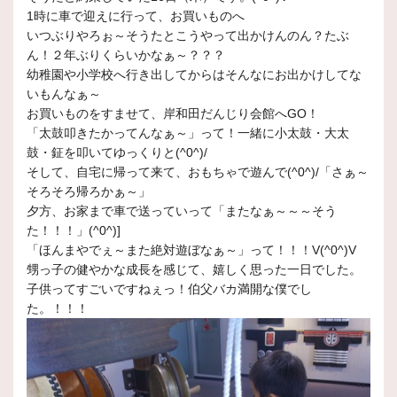
1時に車で迎えに行って、お買いものへ
いつぶりやろぉ～そうたとこうやって出かけんのん？たぶ
ん！２年ぶりくらいかなぁ～？？？
幼稚園や小学校へ行き出してからはそんなにお出かけしてな
いもんなぁ～
お買いものをすませて、岸和田だんじり会館へGO！
「太鼓叩きたかってんなぁ～」って！一緒に小太鼓・大太
鼓・鉦を叩いてゆっくりと(^0^)/
そして、自宅に帰って来て、おもちゃで遊んで(^0^)/「さぁ～
そろそろ帰ろかぁ～」
夕方、お家まで車で送っていって「またなぁ～～～そう
た！！！」(^0^)]
「ほんまやでぇ～また絶対遊ぼなぁ～」って！！！V(^0^)V
甥っ子の健やかな成長を感じて、嬉しく思った一日でした。
子供ってすごいですねぇっ！伯父バカ満開な僕でし
た。！！！