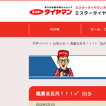
ミスタータイヤマン
大
ミスタータイヤマ
HOME
セール・
TOPページ
お知らせ
風薫る五月！！！>゜)))彡
風薫る五月！！！>゜)))彡
2012年5月1日