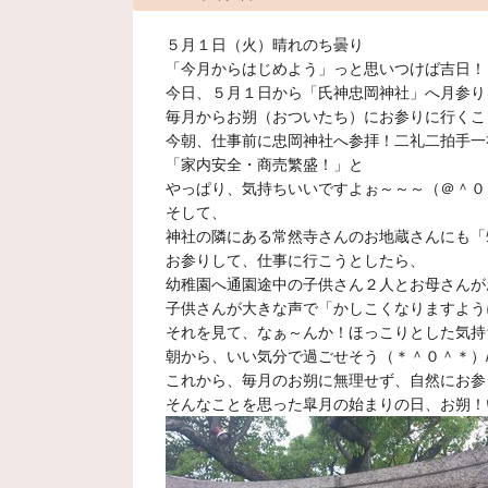
５月１日（火）晴れのち曇り
「今月からはじめよう」っと思いつけば吉日！
今日、５月１日から「氏神忠岡神社」へ月参り
毎月からお朔（おついたち）にお参りに行くこ
今朝、仕事前に忠岡神社へ参拝！二礼二拍手一
「家内安全・商売繁盛！」と
やっぱり、気持ちいいですよぉ～～～（＠＾０
そして、
神社の隣にある常然寺さんのお地蔵さんにも「
お参りして、仕事に行こうとしたら、
幼稚園へ通園途中の子供さん２人とお母さんが
子供さんが大きな声で「かしこくなりますよう
それを見て、なぁ～んか！ほっこりとした気持
朝から、いい気分で過ごせそう（＊＾０＾＊）
これから、毎月のお朔に無理せず、自然にお参
そんなことを思った皐月の始まりの日、お朔！い