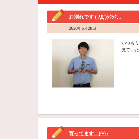
お別れです ( ﾉД`)ｼｸｼｸ…
2020年6月28日
いつもミ
見ていた
育ってます (^^♪