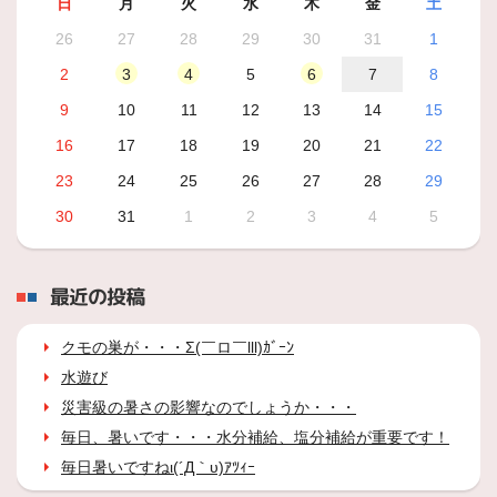
日
月
火
水
木
金
土
26
27
28
29
30
31
1
2
3
4
5
6
7
8
9
10
11
12
13
14
15
16
17
18
19
20
21
22
23
24
25
26
27
28
29
30
31
1
2
3
4
5
最近の投稿
クモの巣が・・・Σ(￣ロ￣lll)ｶﾞｰﾝ
水遊び
災害級の暑さの影響なのでしょうか・・・
毎日、暑いです・・・水分補給、塩分補給が重要です！
毎日暑いですねι(´Д｀υ)ｱﾂｨｰ