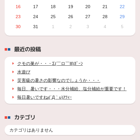
16
17
18
19
20
21
22
23
24
25
26
27
28
29
30
31
1
2
3
4
5
最近の投稿
クモの巣が・・・Σ(￣ロ￣lll)ｶﾞｰﾝ
水遊び
災害級の暑さの影響なのでしょうか・・・
毎日、暑いです・・・水分補給、塩分補給が重要です！
毎日暑いですねι(´Д｀υ)ｱﾂｨｰ
カテゴリ
カテゴリはありません