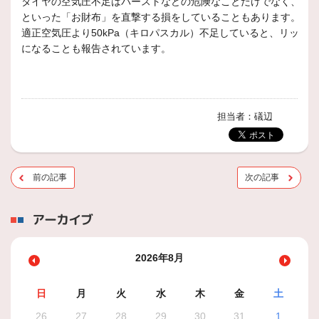
タイヤの空気圧不足はバーストなどの危険なことだけでなく、燃
といった「お財布」を直撃する損をしていることもあります。特
適正空気圧より50kPa（キロパスカル）不足していると、リッター
になることも報告されています。
担当者：礒辺
前の記事
次の記事
アーカイブ
2026年8月
日
月
火
水
木
金
土
26
27
28
29
30
31
1