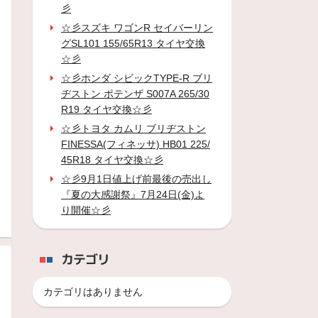
彡
☆彡スズキ ワゴンR セイバーリン
グSL101 155/65R13 タイヤ交換
☆彡
☆彡ホンダ シビックTYPE-R ブリ
ヂストン ポテンザ S007A 265/30
R19 タイヤ交換☆彡
☆彡トヨタ カムリ ブリヂストン
FINESSA(フィネッサ) HB01 225/
45R18 タイヤ交換☆彡
☆彡9月1日値上げ前最後の売出し
『夏の大感謝祭』7月24日(金)よ
り開催☆彡
カテゴリ
カテゴリはありません