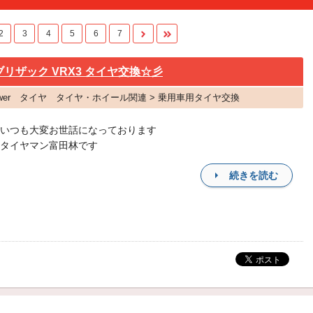
2
3
4
5
6
7
リザック VRX3 タイヤ交換☆彡
-Power タイヤ タイヤ・ホイール関連 > 乗用車用タイヤ交換
いつも大変お世話になっております
タイヤマン富田林です
続きを読む