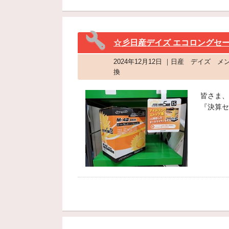
☆彡日産デイズ エコロングセー
2024年12月12日 ｜日産 デイズ
換
皆さま、
『決算セ