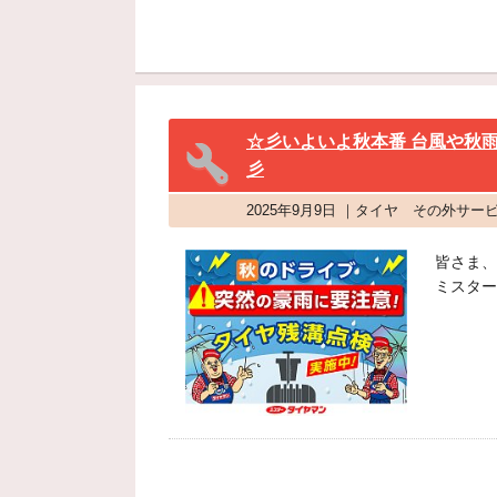
☆彡いよいよ秋本番 台風や秋
彡
2025年9月9日 ｜タイヤ その外サー
皆さま、
ミスター