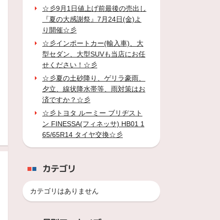
☆彡9月1日値上げ前最後の売出し
『夏の大感謝祭』7月24日(金)よ
り開催☆彡
☆彡インポートカー(輸入車)、大
型セダン、大型SUVも当店にお任
せください！☆彡
☆彡夏の土砂降り、ゲリラ豪雨、
夕立、線状降水帯等、雨対策はお
済ですか？☆彡
☆彡トヨタ ルーミー ブリヂスト
ン FINESSA(フィネッサ) HB01 1
65/65R14 タイヤ交換☆彡
カテゴリ
カテゴリはありません