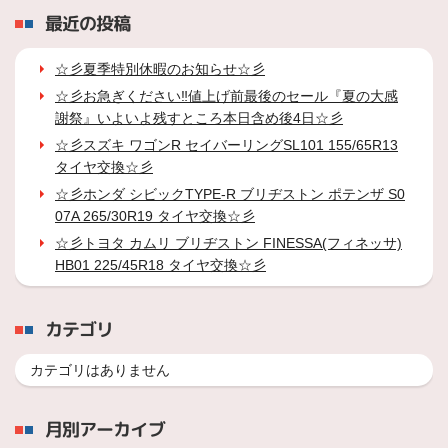
最近の投稿
☆彡夏季特別休暇のお知らせ☆彡
☆彡お急ぎください‼値上げ前最後のセール『夏の大感
謝祭』いよいよ残すところ本日含め後4日☆彡
☆彡スズキ ワゴンR セイバーリングSL101 155/65R13
タイヤ交換☆彡
☆彡ホンダ シビックTYPE-R ブリヂストン ポテンザ S0
07A 265/30R19 タイヤ交換☆彡
☆彡トヨタ カムリ ブリヂストン FINESSA(フィネッサ)
HB01 225/45R18 タイヤ交換☆彡
カテゴリ
カテゴリはありません
月別アーカイブ