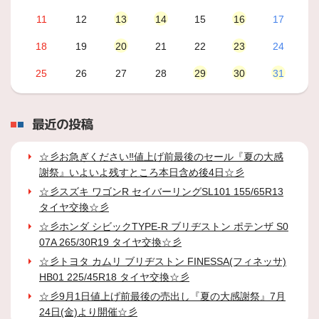
11
12
13
14
15
16
17
18
19
20
21
22
23
24
25
26
27
28
29
30
31
最近の投稿
☆彡お急ぎください‼値上げ前最後のセール『夏の大感
謝祭』いよいよ残すところ本日含め後4日☆彡
☆彡スズキ ワゴンR セイバーリングSL101 155/65R13
タイヤ交換☆彡
☆彡ホンダ シビックTYPE-R ブリヂストン ポテンザ S0
07A 265/30R19 タイヤ交換☆彡
☆彡トヨタ カムリ ブリヂストン FINESSA(フィネッサ)
HB01 225/45R18 タイヤ交換☆彡
☆彡9月1日値上げ前最後の売出し『夏の大感謝祭』7月
24日(金)より開催☆彡