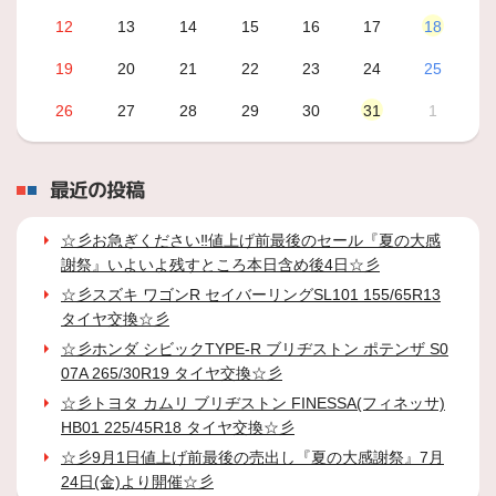
12
13
14
15
16
17
18
19
20
21
22
23
24
25
26
27
28
29
30
31
1
最近の投稿
☆彡お急ぎください‼値上げ前最後のセール『夏の大感
謝祭』いよいよ残すところ本日含め後4日☆彡
☆彡スズキ ワゴンR セイバーリングSL101 155/65R13
タイヤ交換☆彡
☆彡ホンダ シビックTYPE-R ブリヂストン ポテンザ S0
07A 265/30R19 タイヤ交換☆彡
☆彡トヨタ カムリ ブリヂストン FINESSA(フィネッサ)
HB01 225/45R18 タイヤ交換☆彡
☆彡9月1日値上げ前最後の売出し『夏の大感謝祭』7月
24日(金)より開催☆彡