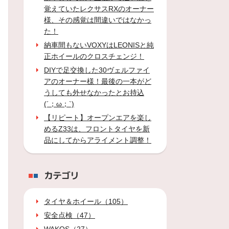
覚えていたレクサスRXのオーナー
様、その感覚は間違いではなかっ
た！
納車間もないVOXYはLEONISと純
正ホイールのクロスチェンジ！
DIYで足交換した30ヴェルファイ
アのオーナー様！最後の一本がど
うしても外せなかったとお持込
(´；ω；`)
【リピート】オープンエアを楽し
めるZ33は、フロントタイヤを新
品にしてからアライメント調整！
カテゴリ
タイヤ＆ホイール（105）
安全点検（47）