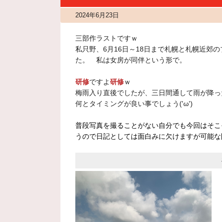
2024年6月23日
三部作ラストですｗ
私只野、6月16日～18日まで札幌と札幌近郊
た。 私は女房が同伴という形で。
研修
ですよ
研修
ｗ
梅雨入り直後でしたが、三日間通して雨が降っ
何とタイミングが良い事でしょう('ω')
普段写真を撮ることがない自分でも今回はそこ
うので日記としては面白みに欠けますが可能な