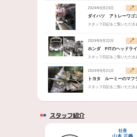
2023年4月25日
2023年GW休業日のお
2024年9月23日
ダイハツ アトレーワゴン
2022年8月1日
2022年お盆休みのご案
スタッフ日記をご覧いただきあり
2022年7月31日
セール『夏の大感謝祭
2024年9月22日
2022年7月21日
一部商品の販売価格改
ホンダ FITのヘッドライ
スタッフ日記をご覧いただきあり
2024年9月21日
トヨタ ルーミーのマフラ
スタッフ日記をご覧いただきあり
2024年9月20日
スズキ ハスラーのタイヤ
スタッフ紹介
スタッフ日記をご覧いただきあり
宣伝部長
社長
ィ セーフティ
山本 正義
2024年9月20日