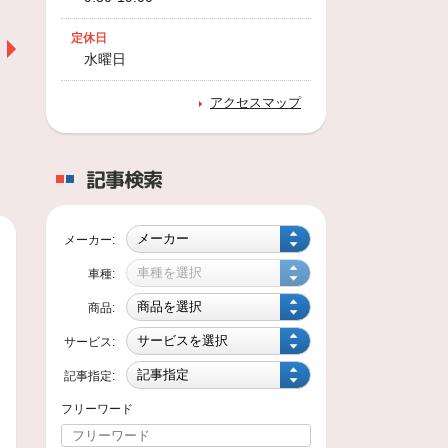
定休日
皆様こんにちは～ にしか
水曜日
わ です。 タイヤ業界に携
わって２０年強・・・ タ
アクセスマップ
イ...
記事検索
メーカー:
車種:
商品:
サービス:
記事指定:
フリーワード