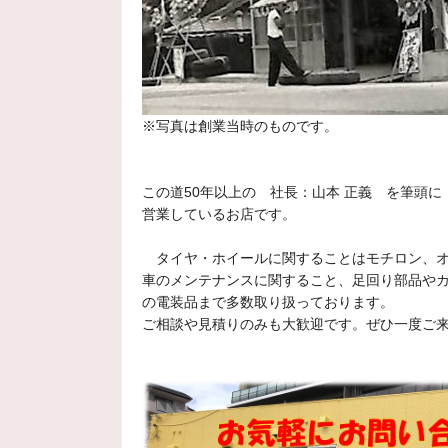
スタッフ日記をご覧いただきあり
2024年9月14日
気合いのパンク修理(-_-)
※写真は創業当時のものです。
スタッフ日記をご覧いただきあり
2024年9月12日
この道50年以上の 社長：山本 正義 を筆頭に
トヨタ エスクァイアのタ
営業しているお店です。
スタッフ日記をご覧いただきあり
タイヤ・ホイールに関することはモチロン、オ
車のメンテナンスに関すること、足回り部品や
2024年9月10日
の電装品まで多数取り扱っております。
ホンダ N-VANのタイヤ
ご相談や見積りのみも大歓迎です。ぜひ一度ご
スタッフ日記をご覧いただきあり
2024年9月9日
スズキ アルトのタイヤ交