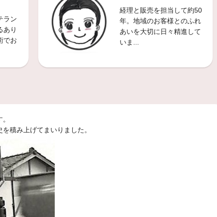
経理と販売を担当して約50
交換(^^♪
テラン
年。地域のお客様とのふれ
がとうございます(^^)/
本日の作業事例は・・・
るあり
あいを大切に日々精進して
術でお
いま...
スタッフ日記
♪
がとうございます(^^)/
本日の作業事例は・・・
スタッフ日記
交換(^^♪
す。
がとうございます(^^)/
本日の作業事例は・・・
歴史を積み上げてまいりました。
スタッフ日記
 パンク修理(^^♪
がとうございます(^^)/
本日の作業事例は・・・
スタッフ日記
付けについて