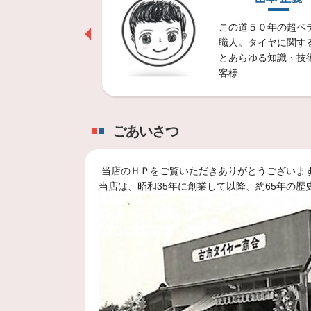
トヨタ シエンタのタイヤ
メガネをかけてい
この道５０年の超ベ
スタッフ日記をご覧いただきあり
ピーディ。 丸顔で
職人。タイヤに関す
ントのセーフテ
とあらゆる知識・技
2024年9月19日
客様...
FIAT500のタイヤ交換(^^
スタッフ日記をご覧いただきあり
ごあいさつ
2024年9月17日
トヨタ ルーミーのタイヤ
当店のＨＰをご覧いただきありがとうございま
スタッフ日記をご覧いただきあり
当店は、昭和35年に創業して以降、約65年の
2024年9月16日
作業事例♪ヴェルファイア
スタッフ日記をご覧いただきあり
2024年9月15日
注意喚起！スペーサー取