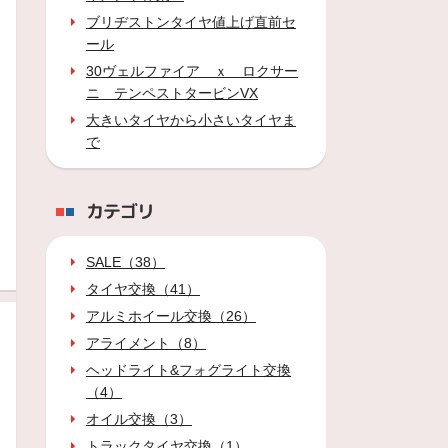
ブリヂストンタイヤ値上げ直前セ
ール
30ヴェルファイア ｘ ロクサー
ニ テンペストタービンVX
大きいタイヤから小さいタイヤま
で
カテゴリ
SALE（38）
タイヤ交換（41）
アルミホイール交換（26）
アライメント（8）
ヘッドライト&フォグライト交換
（4）
オイル交換（3）
トラックタイヤ交換（1）