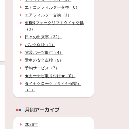
エアコンフィルター交換（0）
エアフィルター交換（1）
重機&フォークリフトタイヤ交換
（0）
日々の出来事（32）
パンク保証（1）
電装パーツ取付（4）
愛車の安全点検（5）
予約サービス（7）
★カーナビ取り付け★（0）
タイヤクローク（タイヤ保管）
（1）
月別アーカイブ
2026年