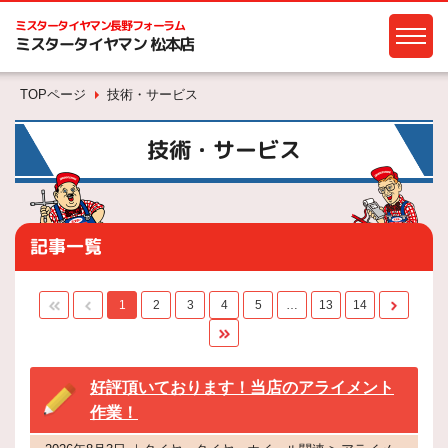
ミスタータイヤマン
長野フォーラム
ミスタータイヤマン 松本店
TOPページ
技術・サービス
技術・サービス
記事一覧
1
2
3
4
5
…
13
14
好評頂いております！当店のアライメント
作業！