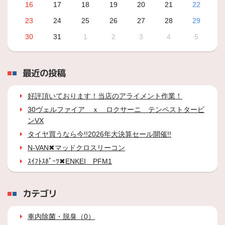
16
17
18
19
20
21
22
23
24
25
26
27
28
29
30
31
1
2
3
4
5
最近の投稿
好評頂いております！当店のアライメント作業！
30ヴェルファイア ｘ ロクサーニ テンペストタービ
ンVX
タイヤ買うなら今!!2026年大決算セール開催!!
N-VAN✖マッドクロスリーコン
ｽｲﾌﾄｽﾎﾟｰﾂ✖ENKEI PFM1
カテゴリ
車内除菌・脱臭（0）