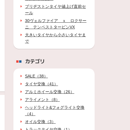
ブリヂストンタイヤ値上げ直前セ
ール
30ヴェルファイア ｘ ロクサー
ニ テンペストタービンVX
大きいタイヤから小さいタイヤま
で
カテゴリ
SALE（38）
タイヤ交換（41）
アルミホイール交換（26）
アライメント（8）
ヘッドライト&フォグライト交換
（4）
オイル交換（3）
トラックタイヤ交換（1）