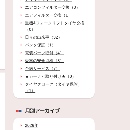
エアコンフィルター交換（0）
エアフィルター交換（1）
重機&フォークリフトタイヤ交換
（0）
日々の出来事（32）
パンク保証（1）
電装パーツ取付（4）
愛車の安全点検（5）
予約サービス（7）
★カーナビ取り付け★（0）
タイヤクローク（タイヤ保管）
（1）
月別アーカイブ
2026年