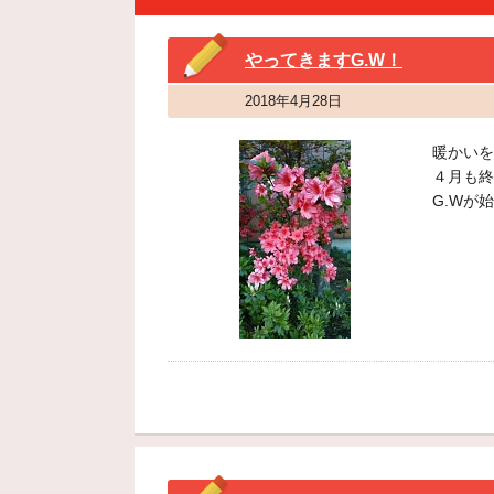
やってきますG.W！
2018年4月28日
暖かいを
４月も終
G.Wが