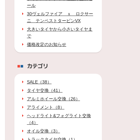
ール
30ヴェルファイア ｘ ロクサー
ニ テンペストタービンVX
大きいタイヤから小さいタイヤま
で
価格改定のお知らせ
カテゴリ
SALE（38）
タイヤ交換（41）
アルミホイール交換（26）
アライメント（8）
ヘッドライト&フォグライト交換
（4）
オイル交換（3）
トラックタイヤ交換（1）