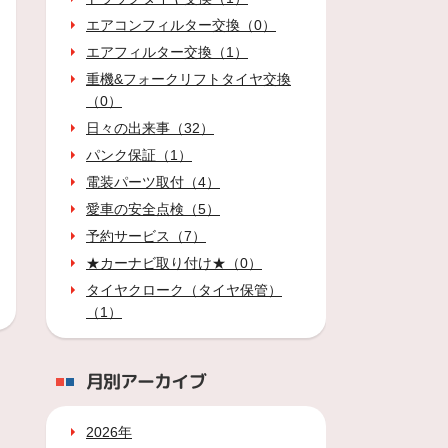
エアコンフィルター交換（0）
エアフィルター交換（1）
重機&フォークリフトタイヤ交換
（0）
日々の出来事（32）
パンク保証（1）
電装パーツ取付（4）
愛車の安全点検（5）
予約サービス（7）
★カーナビ取り付け★（0）
タイヤクローク（タイヤ保管）
（1）
月別アーカイブ
2026年