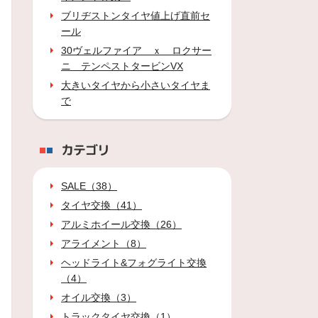
ブリヂストンタイヤ値上げ直前セ
ール
30ヴェルファイア ｘ ロクサー
ニ テンペストタービンVX
大きいタイヤから小さいタイヤま
で
カテゴリ
SALE（38）
タイヤ交換（41）
アルミホイール交換（26）
アライメント（8）
ヘッドライト&フォグライト交換
（4）
オイル交換（3）
トラックタイヤ交換（1）