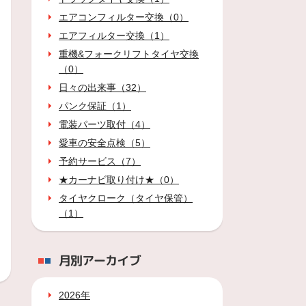
エアコンフィルター交換（0）
エアフィルター交換（1）
重機&フォークリフトタイヤ交換
（0）
日々の出来事（32）
パンク保証（1）
電装パーツ取付（4）
愛車の安全点検（5）
予約サービス（7）
★カーナビ取り付け★（0）
タイヤクローク（タイヤ保管）
（1）
月別アーカイブ
2026年