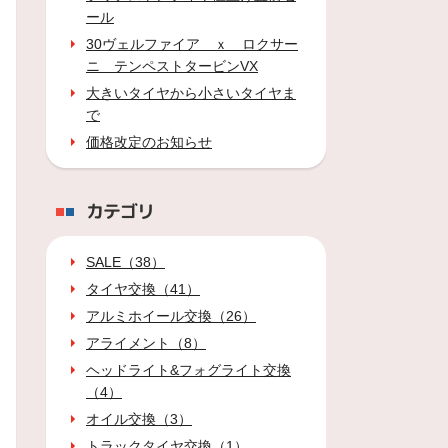
ール
30ヴェルファイア ｘ ロクサー
ニ テンペストタービンVX
大きいタイヤから小さいタイヤま
で
価格改定のお知らせ
カテゴリ
SALE（38）
タイヤ交換（41）
アルミホイール交換（26）
アライメント（8）
ヘッドライト&フォグライト交換
（4）
オイル交換（3）
トラックタイヤ交換（1）