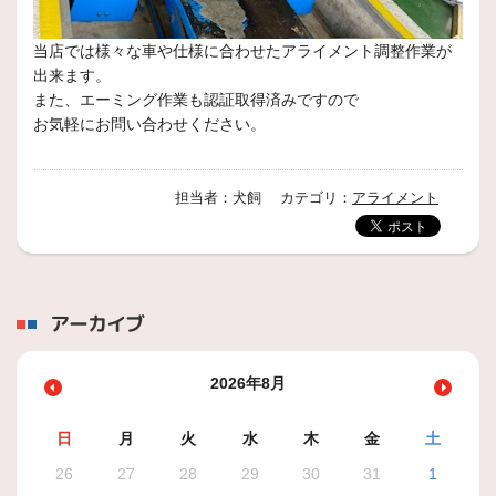
当店では様々な車や仕様に合わせたアライメント調整作業が
出来ます。
また、エーミング作業も認証取得済みですので
お気軽にお問い合わせください。
担当者：犬飼 カテゴリ：
アライメント
アーカイブ
2026年8月
日
月
火
水
木
金
土
26
27
28
29
30
31
1