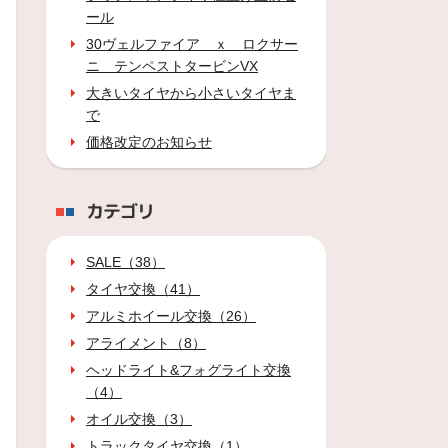
ール
30ヴェルファイア ｘ ロクサー
ニ テンペストタービンVX
大きいタイヤから小さいタイヤま
で
価格改定のお知らせ
カテゴリ
SALE（38）
タイヤ交換（41）
アルミホイール交換（26）
アライメント（8）
ヘッドライト&フォグライト交換
（4）
オイル交換（3）
トラックタイヤ交換（1）