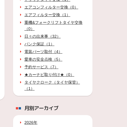
エアコンフィルター交換（0）
エアフィルター交換（1）
重機&フォークリフトタイヤ交換
（0）
日々の出来事（32）
パンク保証（1）
電装パーツ取付（4）
愛車の安全点検（5）
予約サービス（7）
★カーナビ取り付け★（0）
タイヤクローク（タイヤ保管）
（1）
月別アーカイブ
2026年