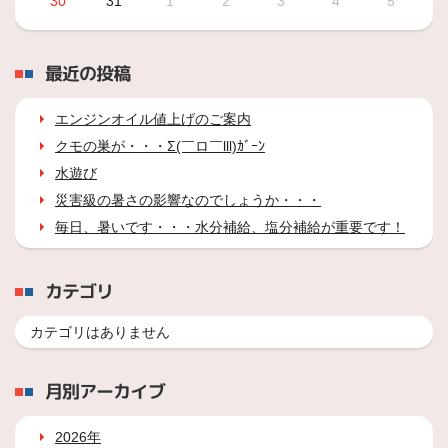
30
31
1
2
3
4
5
最近の投稿
エンジンオイル値上げのご案内
クモの巣が・・・Σ(￣ロ￣lll)ｶﾞｰﾝ
水遊び
災害級の暑さの影響なのでしょうか・・・
毎日、暑いです・・・水分補給、塩分補給が重要です！
カテゴリ
カテゴリはありません
月別アーカイブ
2026年