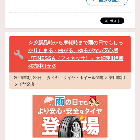
続きを読む
☆彡新品時から摩耗時まで雨の日でもしっ
かり止まる・曲がる、ゆるがない安心感
『FINESSA（フィネッサ）』大好評‼絶賛
発売中‼☆彡
2026年3月28日 ｜タイヤ タイヤ・ホイール関連 > 乗用車用
タイヤ交換