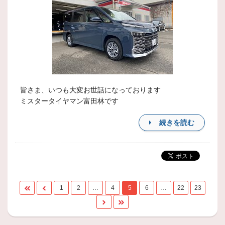
皆さま、いつも大変お世話になっております
ミスタータイヤマン富田林です
続きを読む
1
2
…
4
5
6
…
22
23