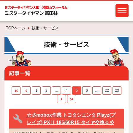
ミスタータイヤマン
大阪・和歌山フォーラム
ミスタータイヤマン 富田林
TOPページ
技術・サービス
技術・サービス
記事一覧
1
2
…
4
5
6
…
22
23
☆彡mobox作業 トヨタシエンタ Playz(プ
レイズ) PXⅡ 185/60R15 タイヤ交換☆彡