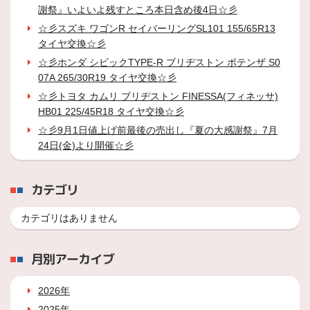
謝祭』いよいよ残すところ本日含め後4日☆彡
☆彡スズキ ワゴンR セイバーリングSL101 155/65R13
タイヤ交換☆彡
☆彡ホンダ シビックTYPE-R ブリヂストン ポテンザ S0
07A 265/30R19 タイヤ交換☆彡
☆彡トヨタ カムリ ブリヂストン FINESSA(フィネッサ)
HB01 225/45R18 タイヤ交換☆彡
☆彡9月1日値上げ前最後の売出し『夏の大感謝祭』7月
24日(金)より開催☆彡
カテゴリ
カテゴリはありません
月別アーカイブ
2026年
2025年