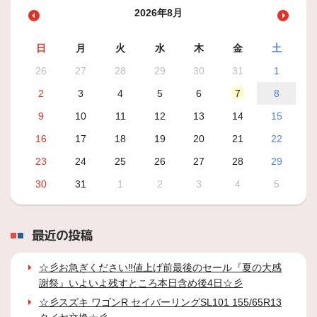
2026年8月
日
月
火
水
木
金
土
26
27
28
29
30
31
1
2
3
4
5
6
7
8
9
10
11
12
13
14
15
16
17
18
19
20
21
22
23
24
25
26
27
28
29
30
31
1
2
3
4
5
最近の投稿
☆彡お急ぎください‼値上げ前最後のセール『夏の大感
謝祭』いよいよ残すところ本日含め後4日☆彡
☆彡スズキ ワゴンR セイバーリングSL101 155/65R13