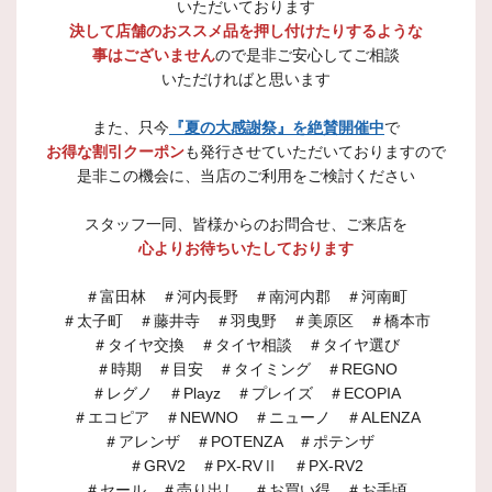
いただいております
決して店舗のおススメ品を押し付けたりするような
事はございません
ので是非ご安心してご相談
いただければと思います
また、只今
『夏の大感謝祭』を絶賛開催中
で
お得な割引クーポン
も発行させていただいておりますので
是非この機会に、当店のご利用をご検討ください
スタッフ一同、皆様からのお問合せ、ご来店を
心よりお待ちいたしております
＃富田林 ＃河内長野 ＃南河内郡 ＃河南町
＃太子町 ＃藤井寺 ＃羽曳野 ＃美原区 ＃橋本市
＃タイヤ交換 ＃タイヤ相談 ＃タイヤ選び
＃時期 ＃目安 ＃タイミング ＃REGNO
＃レグノ ＃Playz ＃プレイズ ＃ECOPIA
＃エコピア ＃NEWNO ＃ニューノ ＃ALENZA
＃アレンザ ＃POTENZA ＃ポテンザ
＃GRV2 ＃PX-RVⅡ ＃PX-RV2
＃セール ＃売り出し ＃お買い得 ＃お手頃