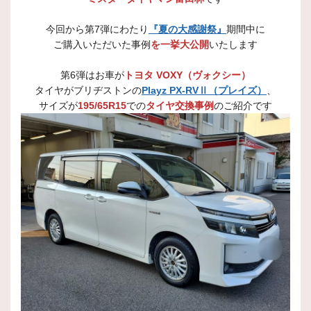
今回から第7弾にわたり
『夏の大感謝祭』
期間中に
ご購入いただいた事例
を一挙大公開
いたします
第6弾はお車が
トヨタ VOXY（ヴォクシー）
タイヤがブリヂストンの
Playz PX-RVⅡ（プレイズ）
、
サイズが
195/65R15
での
タイヤ交換事例
のご紹介です