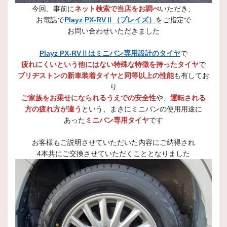
今回、事前に
ネット検索で当店をお調べ
いただき、
お電話で
Playz PX-RVⅡ（プレイズ）
をご指定で
お問い合わせいただきました
Playz PX-RVⅡはミニバン専用設計のタイヤ
で
疲れにくいという他にはない特殊な特徴を持ったタイヤ
で
ブリヂストンの新車装着タイヤと同等以上の性能
も有してお
り
ご家族をお乗せになられるうえでの安全性
や、
運転される
方の疲れ方が違う
という、まさにミニバンの使用用途に
あった
ミニバン専用タイヤ
です
お客様もご説明させていただいた内容にご納得され
4本共にご交換させていただくこととなりました