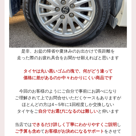
是非、お盆の帰省や夏休みのお出かけで長距離を
走った際のお疲れ具合をお聞かせ願えればと思います
タイヤは丸い黒いゴムの塊で、何がどう違って
価格に差があるのか中々わかりにくい商品です
今回のお客様のようにご自分で事前にお調べになり
ご理解されて上でお問合せいただくケースもありますが
ほとんどの方は4～5年に1回程度しか交換しない
タイヤをご
自分でお選びになるのは難しい
と仰います
当店では
できるだけ詳しく丁寧にわかりやすくご説明
し
ご予算も含め
て
お客様がお決めになるサポート
をさせて